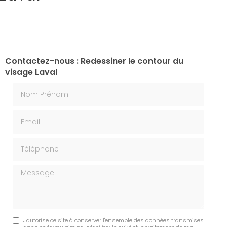
Contactez-nous : Redessiner le contour du
visage Laval
Nom Prénom
Email
Téléphone
Message
J'autorise ce site à conserver l'ensemble des données transmises