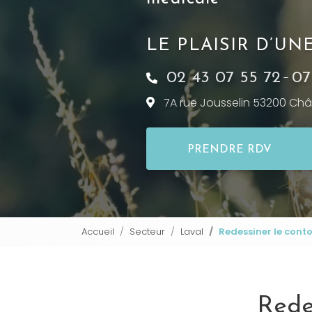
LE PLAISIR D’U
02 43 07 55 72
07
-
7A rue Jousselin 53200
Châ
PRENDRE RDV
Accueil
Secteur
Laval
Redessiner le cont
Rede