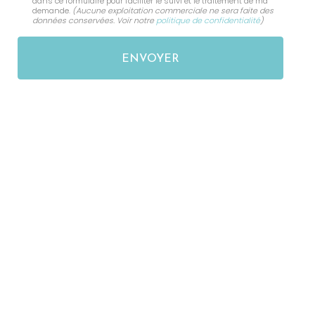
dans ce formulaire pour faciliter le suivi et le traitement de ma
demande.
(Aucune exploitation commerciale ne sera faite des
données conservées. Voir notre
politique de confidentialité
)