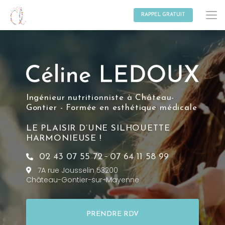
Aller
au
RAPPEL GRATUIT
contenu
principal
Ingénieur nutritionniste à Château-
Gontier - Formée en esthétique médicale
LE PLAISIR D’UNE SILHOUETTE
HARMONIEUSE !
-
02 43 07 55 72
07 64 11 58 99
7A rue Jousselin 53200
Château-Gontier-sur-Mayenne
PRENDRE RDV