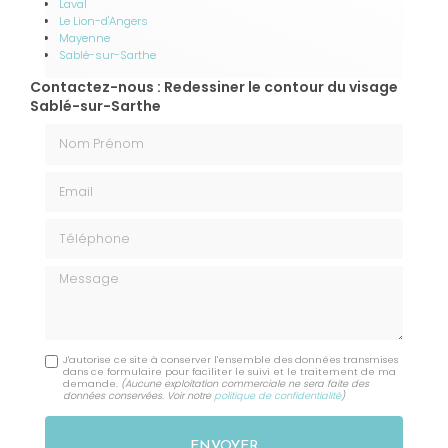
Laval
Le Lion-d'Angers
Mayenne
Sablé-sur-Sarthe
Contactez-nous : Redessiner le contour du visage
Sablé-sur-Sarthe
Nom Prénom
Email
Téléphone
Message
J'autorise ce site à conserver l'ensemble des données transmises
dans ce formulaire pour faciliter le suivi et le traitement de ma
demande.
(Aucune exploitation commerciale ne sera faite des
données conservées. Voir notre
politique de confidentialité
)