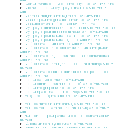
sans reprendre et sans frustration à Château-Gontier
|
Avoir un ventre plat avec la cryolipolyse Sablé-sur-Sarthe
Accompagnement nutritionnel du sportif pour améliorer les
Cabinet ou institut cryolipolyse médicale Sablé-sur-
performances et la récupération à Château-Gontier en Mayenne
Sarthe
|
Conseils personnalisés pour affiner la taille et le ventre et les
Comment maigrir sans régime Sablé-sur-Sarthe
cuisses à Château-Gontier
|
Prise de rendez-vous avec votre
Conseils pour maigrir efficacement Sablé-sur-Sarthe
nutritionniste à Château-Gontier pour affiner votre silhouette
|
Consultation en diététique Sablé-sur-Sarthe
Raffermir et sculpter son ventre et ses abdominaux rapidement
Cryolipolyse amincissement par le froid Sablé-sur-Sarthe
en Mayenne
|
maigrir facilement et naturellement sans régime
Cryolipolyse pour affiner sa silhouette Sablé-sur-Sarthe
ni frustration en Mayenne
|
Améliorer le confort digestif en cas
Cryolipolyse pour réduire la cellulite Sablé-sur-Sarthe
de troubles digestifs, constipation, remontées acides, colon
Cryolipolyse pour réduire la graisse Sablé-sur-Sarthe
irritable à Château-Gontier
|
comment maigrir et perdre du
Dietéticienne et nutritionniste Sablé-sur-Sarthe
ventre rapidemment, de façon naturelle avec un résultat durable
Diététicienne pour élaboration de menus sans gluten
en Mayenne
Sablé-sur-Sarthe
Diététicienne pour gérer ses intolérances alimentaires
Sablé-sur-Sarthe
Diététicienne pour maigrir en apprenant à mange Sablé-
sur-Sarthe
Dietéticienne spécialisée dans la perte de poids rapide
Sablé-sur-Sarthe
Institut de cryolipolyse Sablé-sur-Sarthe
Institut diminuer ses rides pattes d'oie Sablé-sur-Sarthe
Institut maigrir par le froid Sablé-sur-Sarthe
Institut spécialisé en soin anti-âge Sablé-sur-Sarthe
Maigrir sans régime stricte Sablé-sur-Sarthe
Méthode minceur sans chirurgie Sablé-sur-Sarthe
Méthode naturelle minceur sans chirurgie Sablé-sur-
Sarthe
Nutritionniste pour perdre du poids rapidement Sablé-
sur-Sarthe
Où faire un soin cryolipolyse Sablé-sur-Sarthe
Perdre des bourrelets diététicienne Sablé-sur-Sarthe