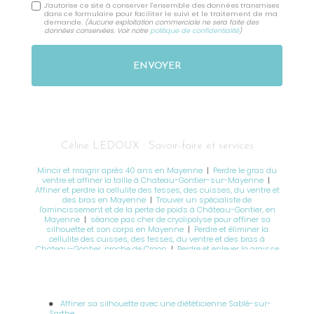
J'autorise ce site à conserver l'ensemble des données transmises
dans ce formulaire pour faciliter le suivi et le traitement de ma
demande.
(Aucune exploitation commerciale ne sera faite des
données conservées. Voir notre
politique de confidentialité
)
Céline LEDOUX : Savoir-faire et services
Mincir et maigrir après 40 ans en Mayenne
|
Perdre le gras du
ventre et affiner la taille à Chateau-Gontier-sur-Mayenne
|
Affiner et perdre la cellulite des fesses, des cuisses, du ventre et
des bras en Mayenne
|
Trouver un spécialiste de
l'amincissement et de la perte de poids à Château-Gontier, en
Mayenne
|
séance pas cher de cryolipolyse pour affiner sa
silhouette et son corps en Mayenne
|
Perdre et éliminer la
cellulite des cuisses, des fesses, du ventre et des bras à
Chateau-Gontier, proche de Craon
|
Perdre et enlever la graisse
du ventre, des cuisses et des fesses sans chirurgie proche de
Laval
|
Séance cryolipolyse pour éliminer efficacement les
cellules de graisses localisées grâce au froid intense à Château-
Gontier
|
Accompagnement nutritionnel du sportif pour
améliorer les performances et la récupération à Château-Gontier
Affiner sa silhouette avec une diététicienne Sablé-sur-
en Mayenne
|
Trouver une nutritionniste pour perdre du poids
Sarthe