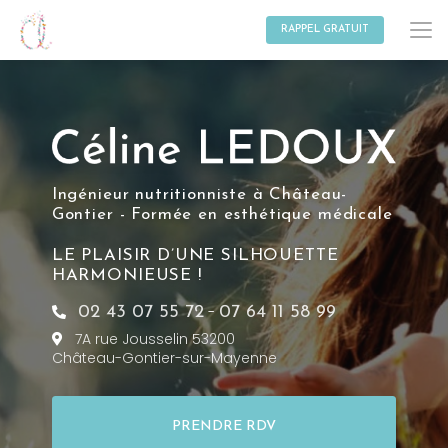
Aller
au
RAPPEL GRATUIT
contenu
principal
Ingénieur nutritionniste à Château-
Gontier - Formée en esthétique médicale
LE PLAISIR D’UNE SILHOUETTE
HARMONIEUSE !
-
02 43 07 55 72
07 64 11 58 99
7A rue Jousselin 53200
Château-Gontier-sur-Mayenne
PRENDRE RDV