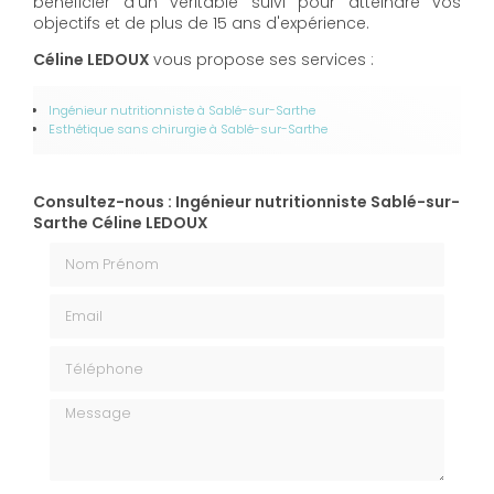
bénéficier d’un véritable suivi pour atteindre vos
objectifs et de plus de 15 ans d'expérience.
Céline LEDOUX
vous propose ses services :
Ingénieur nutritionniste
à Sablé-sur-Sarthe
Esthétique sans chirurgie​​​​​​​
à Sablé-sur-Sarthe
Consultez-nous : Ingénieur nutritionniste Sablé-sur-
Sarthe Céline LEDOUX
Nom Prénom
Email
Téléphone
Message