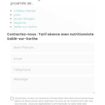
proximité de :
Château-Gontier
Laval
Le Lion-d'Angers
Mayenne
Sablé-sur-Sarthe
Contactez-nous : Tarif séance avec nutritionniste
Sablé-sur-Sarthe
Nom Prénom
Email
Téléphone
Message
J'autorise ce site à conserver l'ensemble des données transmises
dans ce formulaire pour faciliter le suivi et le traitement de ma
demande.
(Aucune exploitation commerciale ne sera faite des