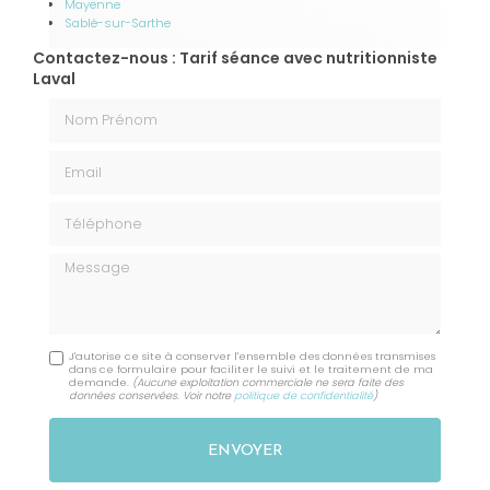
Mayenne
Sablé-sur-Sarthe
Contactez-nous : Tarif séance avec nutritionniste
Laval
Nom Prénom
Email
Téléphone
Message
J'autorise ce site à conserver l'ensemble des données transmises
dans ce formulaire pour faciliter le suivi et le traitement de ma
demande.
(Aucune exploitation commerciale ne sera faite des
données conservées. Voir notre
politique de confidentialité
)