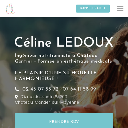
Aller
au
RAPPEL GRATUIT
contenu
principal
Ingénieur nutritionniste à Château-
Gontier - Formée en esthétique médicale
LE PLAISIR D’UNE SILHOUETTE
HARMONIEUSE !
-
02 43 07 55 72
07 64 11 58 99
7A rue Jousselin 53200
Château-Gontier-sur-Mayenne
PRENDRE RDV