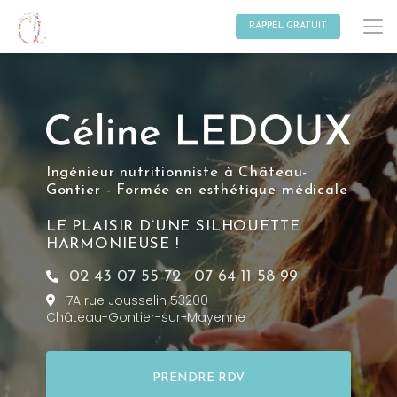
Aller
au
RAPPEL GRATUIT
contenu
principal
Ingénieur nutritionniste à Château-
Gontier - Formée en esthétique médicale
LE PLAISIR D’UNE SILHOUETTE
HARMONIEUSE !
-
02 43 07 55 72
07 64 11 58 99
7A rue Jousselin 53200
Château-Gontier-sur-Mayenne
PRENDRE RDV