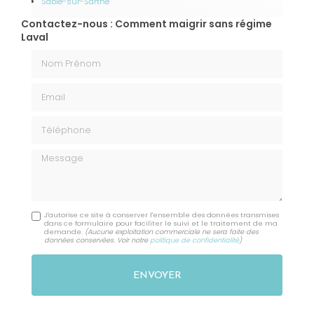
Sablé-sur-Sarthe
Contactez-nous : Comment maigrir sans régime
Laval
Nom Prénom
Email
Téléphone
Message
J'autorise ce site à conserver l'ensemble des données transmises
dans ce formulaire pour faciliter le suivi et le traitement de ma
demande.
(Aucune exploitation commerciale ne sera faite des
données conservées. Voir notre
politique de confidentialité
)