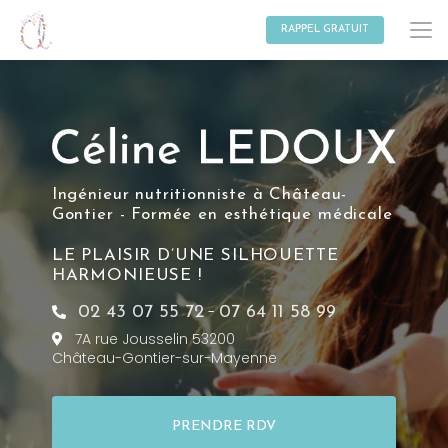
Aller
au
RAPPEL GRATUIT
contenu
principal
Ingénieur nutritionniste à Château-
Gontier - Formée en esthétique médicale
LE PLAISIR D’UNE SILHOUETTE
HARMONIEUSE !
-
02 43 07 55 72
07 64 11 58 99
7A rue Jousselin 53200
Château-Gontier-sur-Mayenne
PRENDRE RDV