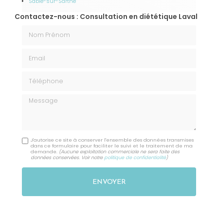
Sablé-sur-Sarthe
Contactez-nous : Consultation en diététique Laval
Nom Prénom
Email
Téléphone
Message
J'autorise ce site à conserver l'ensemble des données transmises
dans ce formulaire pour faciliter le suivi et le traitement de ma
demande.
(Aucune exploitation commerciale ne sera faite des
données conservées. Voir notre
politique de confidentialité
)