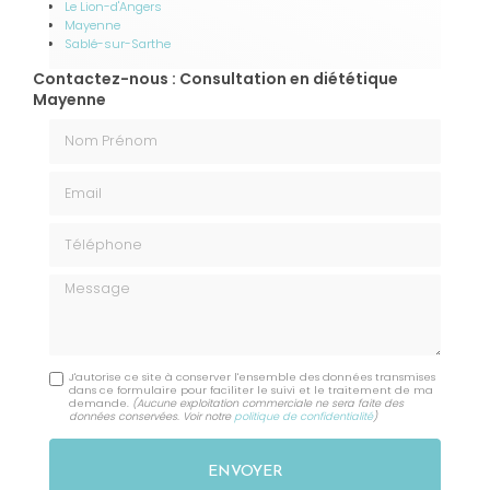
Le Lion-d'Angers
Mayenne
Sablé-sur-Sarthe
Contactez-nous : Consultation en diététique
Mayenne
Nom Prénom
Email
Téléphone
Message
J'autorise ce site à conserver l'ensemble des données transmises
dans ce formulaire pour faciliter le suivi et le traitement de ma
demande.
(Aucune exploitation commerciale ne sera faite des
données conservées. Voir notre
politique de confidentialité
)