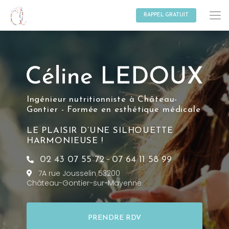
Aller
au
RAPPEL GRATUIT
contenu
principal
Ingénieur nutritionniste à Château-
Gontier - Formée en esthétique médicale
LE PLAISIR D’UNE SILHOUETTE
HARMONIEUSE !
-
02 43 07 55 72
07 64 11 58 99
7A rue Jousselin 53200
Château-Gontier-sur-Mayenne
PRENDRE RDV