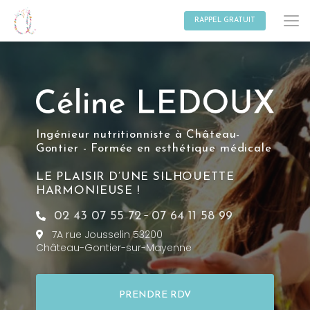
Aller
au
RAPPEL GRATUIT
contenu
principal
Ingénieur nutritionniste à Château-
Gontier - Formée en esthétique médicale
LE PLAISIR D’UNE SILHOUETTE
HARMONIEUSE !
-
02 43 07 55 72
07 64 11 58 99
7A rue Jousselin 53200
Château-Gontier-sur-Mayenne
PRENDRE RDV