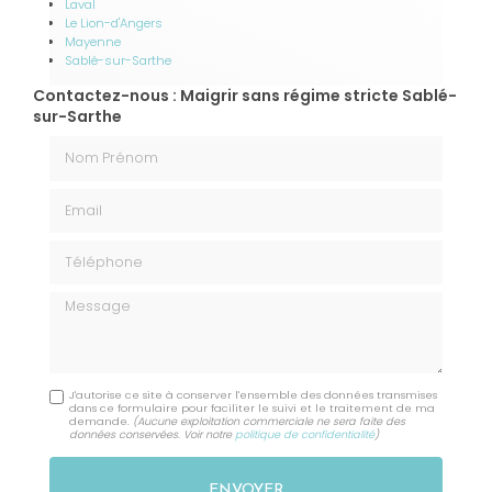
Laval
Le Lion-d'Angers
Mayenne
Sablé-sur-Sarthe
Contactez-nous : Maigrir sans régime stricte Sablé-
sur-Sarthe
Nom Prénom
Email
Téléphone
Message
J'autorise ce site à conserver l'ensemble des données transmises
dans ce formulaire pour faciliter le suivi et le traitement de ma
demande.
(Aucune exploitation commerciale ne sera faite des
données conservées. Voir notre
politique de confidentialité
)