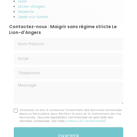
Laval
Le Lion-d'Angers
Mayenne
Sablé-sur-Sarthe
Contactez-nous : Maigrir sans régime stricte Le
Lion-d'Angers
Nom Prénom
Email
Téléphone
Message
J'autorise ce site à conserver l'ensemble des données transmises
dans ce formulaire pour faciliter le suivi et le traitement de ma
demande.
(Aucune exploitation commerciale ne sera faite des
données conservées. Voir notre
politique de confidentialité
)