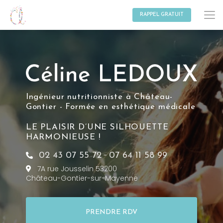
Aller
au
RAPPEL GRATUIT
contenu
principal
Ingénieur nutritionniste à Château-
Gontier - Formée en esthétique médicale
LE PLAISIR D’UNE SILHOUETTE
HARMONIEUSE !
-
02 43 07 55 72
07 64 11 58 99
7A rue Jousselin 53200
Château-Gontier-sur-Mayenne
PRENDRE RDV