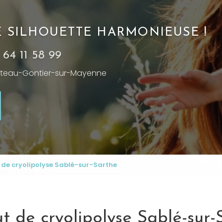
NE SILHOUETTE HARMONIEUSE !
 64 11 58 99
teau-Gontier-sur-Mayenne
t de cryolipolyse Sablé-sur-Sarthe
tut de cryolipolyse Sablé-sur-