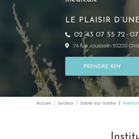
LE PLAISIR D’U
02 43 07 55 72
07
-
7A rue Jousselin 53200
Châ
PRENDRE RDV
Accueil
Secteur
Sablé-sur-Sarthe
Institu
Insti