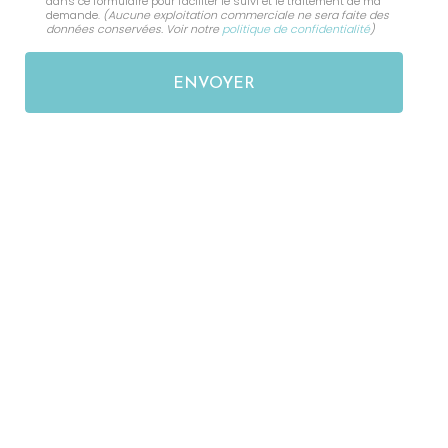
dans ce formulaire pour faciliter le suivi et le traitement de ma
demande.
(Aucune exploitation commerciale ne sera faite des
données conservées. Voir notre
politique de confidentialité
)