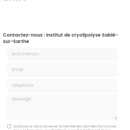
Contactez-nous : Institut de cryolipolyse Sablé-
sur-Sarthe
Nom Prénom
Email
Téléphone
Message
J'autorise ce site à conserver l'ensemble des données transmises