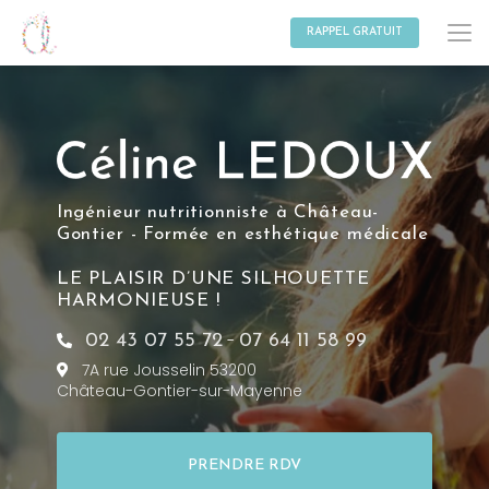
Aller
au
RAPPEL GRATUIT
contenu
principal
Ingénieur nutritionniste à Château-
Gontier - Formée en esthétique médicale
LE PLAISIR D’UNE SILHOUETTE
HARMONIEUSE !
-
02 43 07 55 72
07 64 11 58 99
7A rue Jousselin 53200
Château-Gontier-sur-Mayenne
PRENDRE RDV