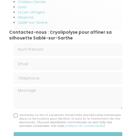
Château-Gontier
Laval
Le Lion-d'Angers
Mayenne
Sablé-sur-Sarthe
Contactez-nous : Cryolipolyse pour affiner sa
silhouette Sablé-sur-Sarthe
Nom Prénom
Email
Téléphone
Message
J'autorise ce site à conserver l'ensemble des données transmises
dans ce formulaire pour faciliter le suivi et le traitement de ma
demande.
(Aucune exploitation commerciale ne sera faite des
données conservées. Voir notre
politique de confidentialité
)