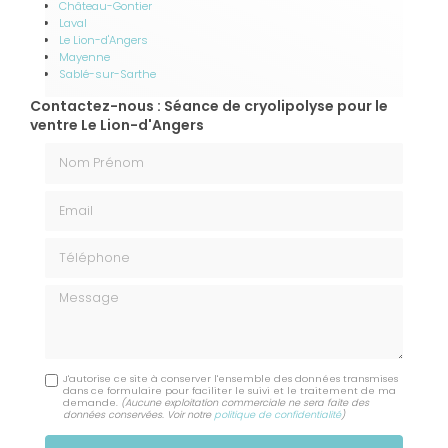
Château-Gontier
Laval
Le Lion-d'Angers
Mayenne
Sablé-sur-Sarthe
Contactez-nous : Séance de cryolipolyse pour le
ventre Le Lion-d'Angers
Nom Prénom
Email
Téléphone
Message
J'autorise ce site à conserver l'ensemble des données transmises
dans ce formulaire pour faciliter le suivi et le traitement de ma
demande.
(Aucune exploitation commerciale ne sera faite des
données conservées. Voir notre
politique de confidentialité
)