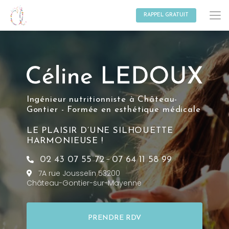
Aller
au
RAPPEL GRATUIT
contenu
principal
Ingénieur nutritionniste à Château-
Gontier - Formée en esthétique médicale
LE PLAISIR D’UNE SILHOUETTE
HARMONIEUSE !
-
02 43 07 55 72
07 64 11 58 99
7A rue Jousselin 53200
Château-Gontier-sur-Mayenne
PRENDRE RDV