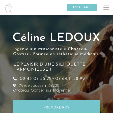
Aller
au
RAPPEL GRATUIT
contenu
principal
Ingénieur nutritionniste à Château-
Gontier - Formée en esthétique médicale
LE PLAISIR D’UNE SILHOUETTE
HARMONIEUSE !
-
02 43 07 55 72
07 64 11 58 99
7A rue Jousselin 53200
Château-Gontier-sur-Mayenne
PRENDRE RDV