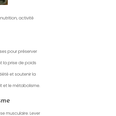
trition, activité
ses pour préserver
nt la prise de poids
été et soutenir la
it et le métabolisme.
isme
se musculaire. Lever