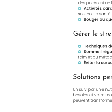
des poids est un l
Activités car
soutenir la santé
Bouger au qu
Gérer le stre
Techniques de
Sommeil régul
faim et au métab
Éviter la sur
Solutions p
Un suivi par un·e nu
besoins et votre mod
peuvent transforme