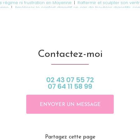
s régime ni frustration en Mayenne
|
Raffermir et sculpter son ven
enne
|
Améliorer le confort digestif en cas de troubles digestifs, c
le à Château-Gontier
|
Perdre le gras du ventre et affiner la taille 
 spécialiste de l'amincissement et de la perte de poids à Château
a graisse du ventre, des cuisses et des fesses sans chirurgie proche
en Mayenne
|
Perdre et éliminer la cellulite des cuisses, des fesses,
che de Craon
|
séance pas cher de cryolipolyse pour affiner sa sil
gnement nutritionnel du sportif pour améliorer les performances e
 Mayenne
|
Prise de rendez-vous avec votre nutritionniste à Châtea
votre silhouette
Contactez-moi
02 43 07 55 72
07 64 11 58 99
ENVOYER UN MESSAGE
Partagez cette page