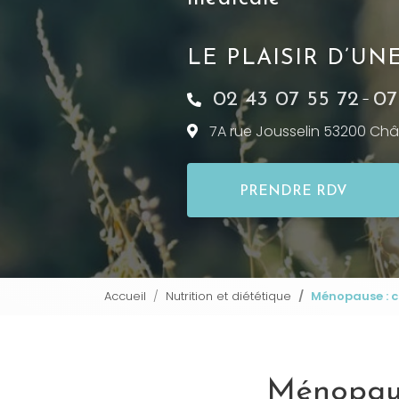
LE PLAISIR D’U
02 43 07 55 72
07
-
7A rue Jousselin 53200
Châ
PRENDRE RDV
Accueil
Nutrition et diététique
Ménopause : co
Ménopause