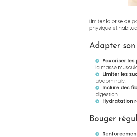
Limitez la prise de
physique et habitud
Adapter son
Favoriser les
la masse musculai
Limiter les s
abdominale.
Inclure des f
digestion.
Hydratation r
Bouger régul
Renforcement