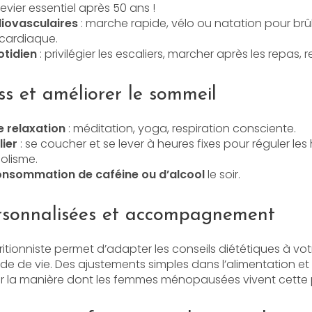
evier essentiel après 50 ans !
diovasculaires
: marche rapide, vélo ou natation pour brûl
 cardiaque.
otidien
: privilégier les escaliers, marcher après les repas, re
ss et améliorer le sommeil
 relaxation
: méditation, yoga, respiration consciente.
ier
: se coucher et se lever à heures fixes pour réguler les
olisme.
consommation de caféine ou d’alcool
le soir.
ersonnalisées et accompagnement
tritionniste permet d’adapter les conseils diététiques à v
e de vie. Des ajustements simples dans l’alimentation et 
r la manière dont les femmes ménopausées vivent cette 