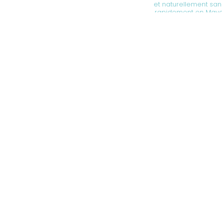
et naturellement san
rapidement en May
acides, colon irritab
Mayenne
|
Trouver un
Perdre et enlever l
maigrir après 40 ans 
Chateau-Gontier, pro
Mayenne
|
Accompa
Château-Gontier en