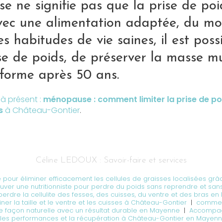
 ne signifie pas que la prise de poi
Avec une alimentation adaptée, du 
es habitudes de vie saines, il est poss
ise de poids, de préserver la masse m
 forme après 50 ans.
à présent :
ménopause : comment limiter la prise de poi
s
à Château-Gontier
.
Céline LEDOUX : Savoir-faire et services
 pour éliminer efficacement les cellules de graisses localisées grâc
uver une nutritionniste pour perdre du poids sans reprendre et sans
 perdre la cellulite des fesses, des cuisses, du ventre et des bras 
ner la taille et le ventre et les cuisses à Château-Gontier
|
comment
 façon naturelle avec un résultat durable en Mayenne
|
Accompag
r les performances et la récupération à Château-Gontier en Mayen