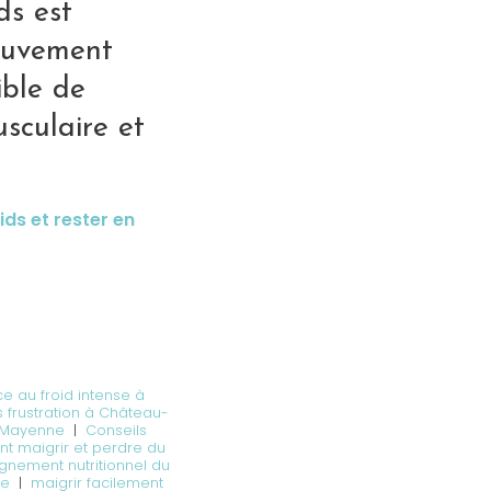
ds est
mouvement
ible de
usculaire et
ds et rester en
e au froid intense à
 frustration à Château-
en Mayenne
|
Conseils
 maigrir et perdre du
nement nutritionnel du
ne
|
maigrir facilement