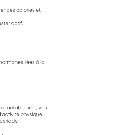
er des calories et
ster actif.
 hormones liées à la
otre métabolisme, vos
l’activité physique
période.