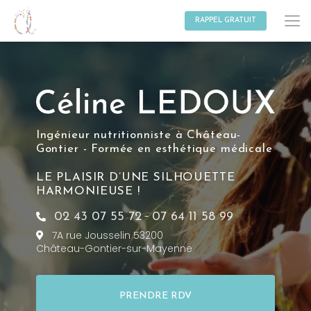
Aller
au
RAPPEL GRATUIT
contenu
principal
Ingénieur nutritionniste à Château-
Gontier - Formée en esthétique médicale
LE PLAISIR D’UNE SILHOUETTE
HARMONIEUSE !
-
02 43 07 55 72
07 64 11 58 99
7A rue Jousselin 53200
Château-Gontier-sur-Mayenne
PRENDRE RDV